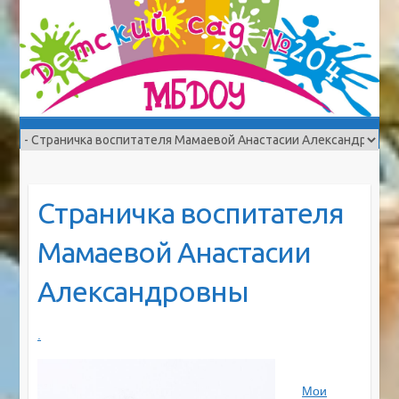
Cтраничка воспитателя
Мамаевой Анастасии
Александровны
.
Мои