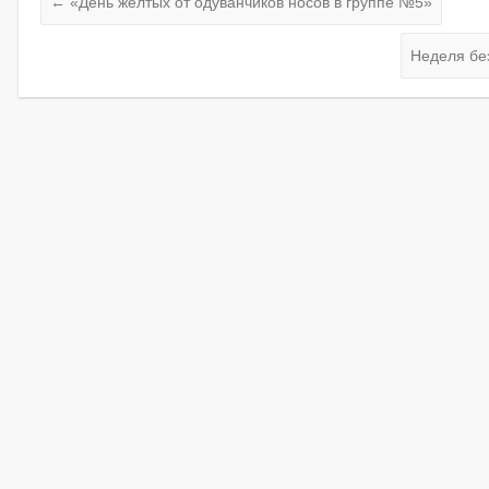
←
«День желтых от одуванчиков носов в группе №5»
Неделя бе