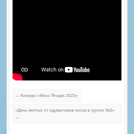
←
Конкурс «Мисс Ягодка 2023»
«День желтых от одуванчиков носов в группе №5»
→