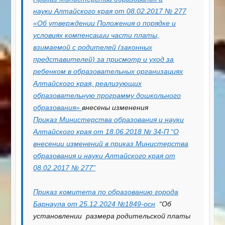
науки Алтайского края от 08.02.2017 № 277
«Об утверждении Положения о порядке и
условиях компенсации части платы,
взимаемой с родителей (законных
представителей) за присмотр и уход за
ребенком в образовательных организациях
Алтайского края, реализующих
образовательную программу дошкольного
образования»
внесены изменения
Приказ Министерства образования и науки
Алтайского края от 18.06.2018 № 34-П “О
внесении изменений в приказ Министерства
образования и науки Алтайского края от
08.02.2017 № 277”
Приказ комитета по образованию города
Барнаула от 25.12.2024 №1849-осн
“Об
установлении размера родительской платы